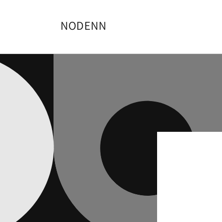
Ir
directamente
al contenido
NODENN